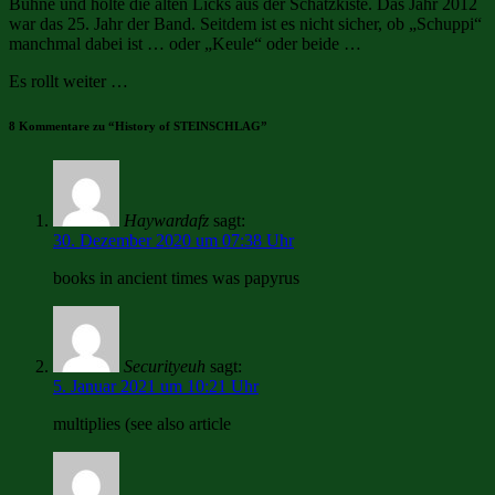
Bühne und holte die alten Licks aus der Schatzkiste. Das Jahr 2012
war das 25. Jahr der Band. Seitdem ist es nicht sicher, ob „Schuppi“
manchmal dabei ist … oder „Keule“ oder beide …
Es rollt weiter …
8 Kommentare zu “
History of STEINSCHLAG
”
Haywardafz
sagt:
30. Dezember 2020 um 07:38 Uhr
books in ancient times was papyrus
Securityeuh
sagt:
5. Januar 2021 um 10:21 Uhr
multiplies (see also article