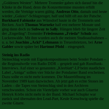
„Goldenen Westen“. Mehrere Trommler gaben sich darauf hin die
Klinke in die Hand, denn die Konzerttermine mussten erfüllt
werden, die Verträge waren gültig.
Andreas Otto
, damals und heute
wieder „Galaxo“-Schlagzeuger, half und hilft oft aus der Patsche.
Burkhard Fabiunke
aus Wünsdorf haute in die Trommeln und
Becken. Auch
Thomas Warneke
half erst mehrere Monate und
ging dann doch zu
Subway to Sally
. Hängen blieb für längere Zeit
der „Engerling“-Trommler
Friedemann „Frieda“ Schulz
aus
Luckenwalde. Mit ihm wurden auch die meisten Studioaufnahmen –
u. a. bei
Joachim „Acki“ Lehmann
in Treuenbrietzen, bei
Arne
Gabler
sowie später bei
Hartmut Pfohl
– eingespielt.
Steinig ins Radio
Steinschlag wurde mit Eigenkompositionen beim Sender Potsdam –
die Regionalwelle von Radio DDR – gespielt und gab Rundfunk-
Interviews. Auf einer so genannten „Kleeblatt“-LP beim staatlichen
Label „Amiga“ sollten vier Stücke der Potsdamer Band erscheinen.
Dazu sollte es nicht mehr kommen. Die Maueröffnung im
November 1989 kam dazwischen. Ab jetzt gab es echte Stones im
Laden – die Tapes von Steinschlag sind in den Archiven
verschwunden. Schon ein Vierteljahr vorher war auch Gitarrist
Henryk Körbs nicht mehr in der Band. Michael Schupke war
zurück und übernahm den Lead-Part, Keule Kreuchwig spielte die
zweite Gitarre.