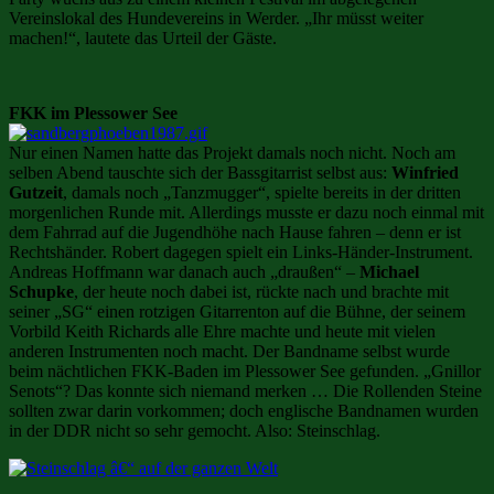
Vereinslokal des Hundevereins in Werder. „Ihr müsst weiter
machen!“, lautete das Urteil der Gäste.
FKK im Plessower See
Nur einen Namen hatte das Projekt damals noch nicht. Noch am
selben Abend tauschte sich der Bassgitarrist selbst aus:
Winfried
Gutzeit
, damals noch „Tanzmugger“, spielte bereits in der dritten
morgenlichen Runde mit. Allerdings musste er dazu noch einmal mit
dem Fahrrad auf die Jugendhöhe nach Hause fahren – denn er ist
Rechtshänder. Robert dagegen spielt ein Links-Händer-Instrument.
Andreas Hoffmann war danach auch „draußen“ –
Michael
Schupke
, der heute noch dabei ist, rückte nach und brachte mit
seiner „SG“ einen rotzigen Gitarrenton auf die Bühne, der seinem
Vorbild Keith Richards alle Ehre machte und heute mit vielen
anderen Instrumenten noch macht. Der Bandname selbst wurde
beim nächtlichen FKK-Baden im Plessower See gefunden. „Gnillor
Senots“? Das konnte sich niemand merken … Die Rollenden Steine
sollten zwar darin vorkommen; doch englische Bandnamen wurden
in der DDR nicht so sehr gemocht. Also: Steinschlag.