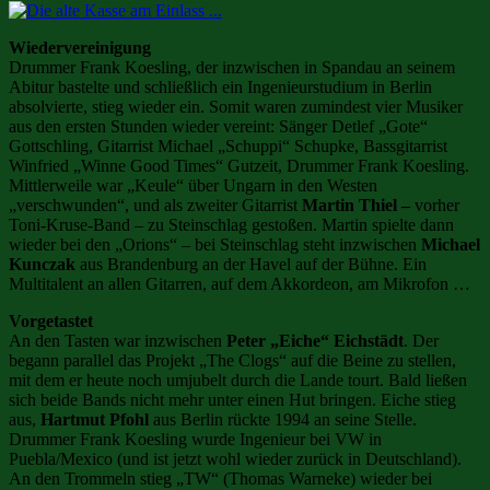
Wiedervereinigung
Drummer Frank Koesling, der inzwischen in Spandau an seinem
Abitur bastelte und schließlich ein Ingenieurstudium in Berlin
absolvierte, stieg wieder ein. Somit waren zumindest vier Musiker
aus den ersten Stunden wieder vereint: Sänger Detlef „Gote“
Gottschling, Gitarrist Michael „Schuppi“ Schupke, Bassgitarrist
Winfried „Winne Good Times“ Gutzeit, Drummer Frank Koesling.
Mittlerweile war „Keule“ über Ungarn in den Westen
„verschwunden“, und als zweiter Gitarrist
Martin Thiel –
vorher
Toni-Kruse-Band – zu Steinschlag gestoßen. Martin spielte dann
wieder bei den „Orions“ – bei Steinschlag steht inzwischen
Michael
Kunczak
aus Brandenburg an der Havel auf der Bühne. Ein
Multitalent an allen Gitarren, auf dem Akkordeon, am Mikrofon …
Vorgetastet
An den Tasten war inzwischen
Peter „Eiche“ Eichstädt
. Der
begann parallel das Projekt „The Clogs“ auf die Beine zu stellen,
mit dem er heute noch umjubelt durch die Lande tourt. Bald ließen
sich beide Bands nicht mehr unter einen Hut bringen. Eiche stieg
aus,
Hartmut Pfohl
aus Berlin rückte 1994 an seine Stelle.
Drummer Frank Koesling wurde Ingenieur bei VW in
Puebla/Mexico (und ist jetzt wohl wieder zurück in Deutschland).
An den Trommeln stieg „TW“ (Thomas Warneke) wieder bei