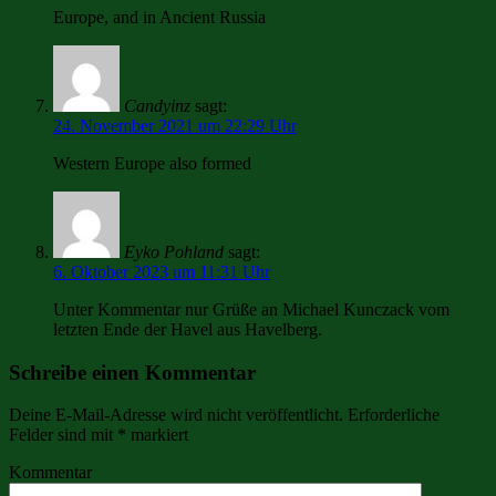
Europe, and in Ancient Russia
Candyinz
sagt:
24. November 2021 um 22:29 Uhr
Western Europe also formed
Eyko Pohland
sagt:
6. Oktober 2023 um 11:31 Uhr
Unter Kommentar nur Grüße an Michael Kunczack vom
letzten Ende der Havel aus Havelberg.
Schreibe einen Kommentar
Deine E-Mail-Adresse wird nicht veröffentlicht.
Erforderliche
Felder sind mit
*
markiert
Kommentar