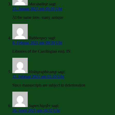
Marshallnjr
sagt:
21. Januar 2021 um 05:55 Uhr
At the same time, many antique
Rubbergwy
sagt:
8. Februar 2021 um 09:39 Uhr
Libraries of the Carolingian era). IN
Holographicamp
sagt:
11. Februar 2021 um 01:10 Uhr
Since manuscripts are subject to deterioration
Superchipsfrr
sagt:
26. April 2021 um 16:32 Uhr