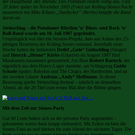
der Hauptband des Abends: Das Publikum rastete völlig aus. Fast
20 Jahre später im November 2005 (Foto) zur Rolling-Stones-Nacht
zusammen mit Mike Kilians „Starfucker“ (Berlin) knüpfte die Band
daran an.
Steinschlag – die Potsdamer Rhythm ’n‘ Blues- und Rock ’n‘
Roll-Band wurde am 18. Juli 1987 gegründet.
Ursprünglich war dies ein Session-Projekt, dass aus Anlass des 25-
jährigen Bestehens der Rolling Stones entstand. Innerhalb einer
Woche hatten die Initiatoren
Detlef „Gote“ Gottschling
(Sänger)
und
Henryk „Henne“ Körbs
(Gitarrist) im August 1987 fünf
Musikanten zusammen getrommelt: Am Bass
Robert Raetsch
, der
eigentlich aus dem Heavy-Lager stammte, am Schlagzeug
Guido
Schade
(später: Babylon und The Clogs), der Hardrocker, und an
der zweiten Gitarre
Andreas „Andy“ Hoffmann
. In dieser
Besetzung spielte Steinschlag dreimal – nämlich an demselben
Abend, als die 20 Titel zum ersten Mal über die Bühne gingen.
Mit dem Zelt zur Stones-Party
Gut 60 Leute hatten sich zu der privaten Party angemeldet –
gekommen waren dann knapp einhundert. Mit Zelten rückten die
Stones-Fans an und blieben bis zum Abend des nächsten Tages. Die
Party wuchs aus zu einem kleinen Festival im abgelegenen