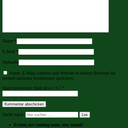
Name
*
E-Mail
*
Webseite
Name, E-Mail-Adresse und Website in diesem Browser für
meinen nächsten Kommentar speichern.
Spam protection: Sum of 4 + 9 ?
*
Suche nach:
Events are coming soon, stay tuned!