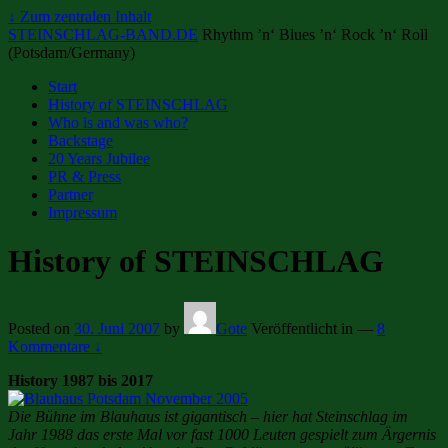
↓ Zum zentralen Inhalt
STEINSCHLAG-BAND.DE
Rhythm ’n‘ Blues ’n‘ Rock ’n‘ Roll
(Potsdam/Germany)
Start
History of STEINSCHLAG
Who is and was who?
Backstage
20 Years Jubilee
PR & Press
Partner
Impressum
History of STEINSCHLAG
Posted on
30. Juni 2007
by
Gote
Veröffentlicht in
—
8
Kommentare ↓
History 1987 bis 2017
Die Bühne im Blauhaus ist gigantisch – hier hat Steinschlag im
Jahr 1988 das erste Mal vor fast 1000 Leuten gespielt zum Ärgernis