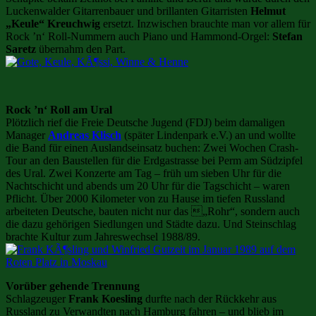
Luckenwalder Gitarrenbauer und brillanten Gitarristen
Helmut
„Keule“ Kreuchwig
ersetzt. Inzwischen brauchte man vor allem für
Rock ’n‘ Roll-Nummern auch Piano und Hammond-Orgel:
Stefan
Saretz
übernahm den Part.
Rock ’n‘ Roll am Ural
Plötzlich rief die Freie Deutsche Jugend (FDJ) beim damaligen
Manager
Andreas Klisch
(später Lindenpark e.V.) an und wollte
die Band für einen Auslandseinsatz buchen: Zwei Wochen Crash-
Tour an den Baustellen für die Erdgastrasse bei Perm am Südzipfel
des Ural. Zwei Konzerte am Tag – früh um sieben Uhr für die
Nachtschicht und abends um 20 Uhr für die Tagschicht – waren
Pflicht. Über 2000 Kilometer von zu Hause im tiefen Russland
arbeiteten Deutsche, bauten nicht nur das „Rohr“, sondern auch
die dazu gehörigen Siedlungen und Städte dazu. Und Steinschlag
brachte Kultur zum Jahreswechsel 1988/89.
Vorüber gehende Trennung
Schlagzeuger
Frank Koesling
durfte nach der Rückkehr aus
Russland zu Verwandten nach Hamburg fahren – und blieb im