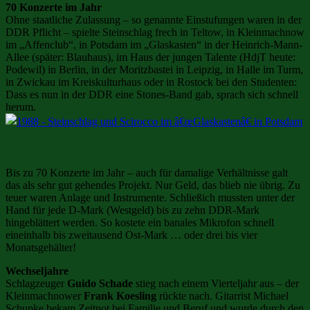
70 Konzerte im Jahr
Ohne staatliche Zulassung – so genannte Einstufungen waren in der
DDR Pflicht – spielte Steinschlag frech in Teltow, in Kleinmachnow
im „Affenclub“, in Potsdam im „Glaskasten“ in der Heinrich-Mann-
Allee (später: Blauhaus), im Haus der jungen Talente (HdjT heute:
Podewil) in Berlin, in der Moritzbastei in Leipzig, in Halle im Turm,
in Zwickau im Kreiskulturhaus oder in Rostock bei den Studenten:
Dass es nun in der DDR eine Stones-Band gab, sprach sich schnell
herum.
Bis zu 70 Konzerte im Jahr – auch für damalige Verhältnisse galt
das als sehr gut gehendes Projekt. Nur Geld, das blieb nie übrig. Zu
teuer waren Anlage und Instrumente. Schließich mussten unter der
Hand für jede D-Mark (Westgeld) bis zu zehn DDR-Mark
hingeblättert werden. So kostete ein banales Mikrofon schnell
eineinhalb bis zweitausend Ost-Mark … oder drei bis vier
Monatsgehälter!
Wechseljahre
Schlagzeuger
Guido Schade
stieg nach einem Vierteljahr aus – der
Kleinmachnower
Frank Koesling
rückte nach. Gitarrist Michael
Schupke bekam Zeitnot bei Familie und Beruf und wurde durch den