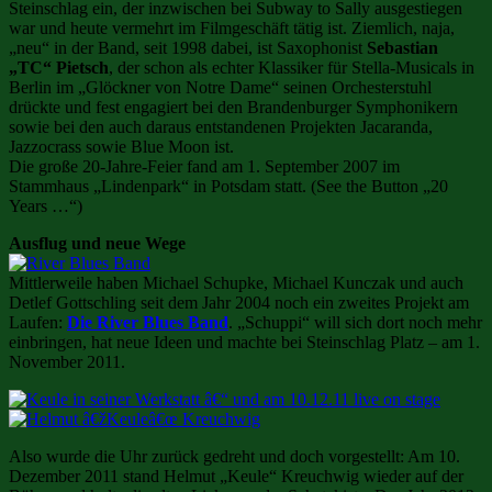
Steinschlag ein, der inzwischen bei Subway to Sally ausgestiegen
war und heute vermehrt im Filmgeschäft tätig ist. Ziemlich, naja,
„neu“ in der Band, seit 1998 dabei, ist Saxophonist
Sebastian
„TC“ Pietsch
, der schon als echter Klassiker für Stella-Musicals in
Berlin im „Glöckner von Notre Dame“ seinen Orchesterstuhl
drückte und fest engagiert bei den Brandenburger Symphonikern
sowie bei den auch daraus entstandenen Projekten Jacaranda,
Jazzocrass sowie Blue Moon ist.
Die große 20-Jahre-Feier fand am 1. September 2007 im
Stammhaus „Lindenpark“ in Potsdam statt. (See the Button „20
Years …“)
Ausflug und neue Wege
Mittlerweile haben Michael Schupke, Michael Kunczak und auch
Detlef Gottschling seit dem Jahr 2004 noch ein zweites Projekt am
Laufen:
Die River Blues Band
. „Schuppi“ will sich dort noch mehr
einbringen, hat neue Ideen und machte bei Steinschlag Platz – am 1.
November 2011.
Also wurde die Uhr zurück gedreht und doch vorgestellt: Am 10.
Dezember 2011 stand Helmut „Keule“ Kreuchwig wieder auf der