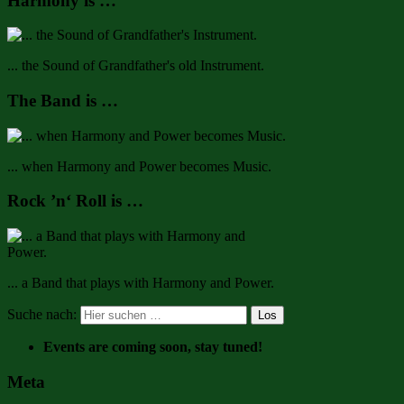
Harmony is …
... the Sound of Grandfather's old Instrument.
The Band is …
... when Harmony and Power becomes Music.
Rock ’n‘ Roll is …
... a Band that plays with Harmony and Power.
Suche nach:
Events are coming soon, stay tuned!
Meta