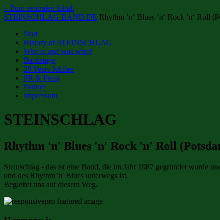
↓ Zum zentralen Inhalt
STEINSCHLAG-BAND.DE
Rhythm ’n‘ Blues ’n‘ Rock ’n‘ Roll 
Start
History of STEINSCHLAG
Who is and was who?
Backstage
20 Years Jubilee
PR & Press
Partner
Impressum
STEINSCHLAG
Rhythm 'n' Blues 'n' Rock 'n' Roll (Pots
Steinschlag - das ist eine Band, die im Jahr 1987 gegründet wurde un
und des Rhythm 'n' Blues unterwegs ist.
Begleitet uns auf diesem Weg.